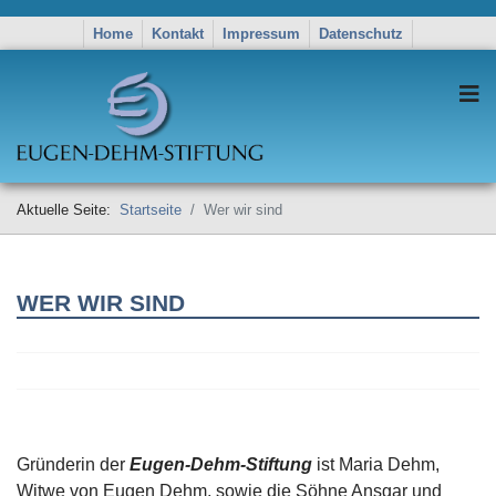
Home
Kontakt
Impressum
Datenschutz
Aktuelle Seite:
Startseite
Wer wir sind
WER WIR SIND
Gründerin der
E
u
gen-Dehm-Stiftung
ist Maria Dehm,
Witwe von Eugen Dehm, sowie die Söhne Ansgar und